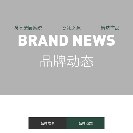
嗅觉策展系统
香味之源
精选产品
BRAND NEWS
品牌动态
品牌故事
品牌动态